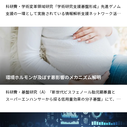
科研費・学術変革領域研究「学術研究支援基盤形成」先進ゲノム
支援の一環として実施されている情報解析支援ネットワ－ク活動
において、研究支援分担者
環境ホルモンが及ぼす悪影響のメカニズム解明
科研費・基盤研究（A）「新世代ビスフェノール胎児期暴露と
スーパーエンハンサーから探る低用量効果の分子基盤」にて、最
新のゲノム解析技術を用いた