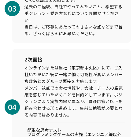
03
過去のご経験、当社でやってみたいこと、希望する
ポジション・働き方などについてお聞かせくださ
い。
現在募集中の職種
当日は、ご応募にあたってのささいな点などまで含
め、ざっくばらんにお尋ねください。
選考プロセス概要
具体的な選考フロー
よくある質問
2次面接
応募フォーム
オンラインまたは当社（東京都中央区）にて、ご入
社いただいた後に一緒に働く可能性が高いメンバー
複数名とのグループ面接を実施します。
メンバー視点での会社情報や、会社・チームの空気
感を感じていただくことを目的としています。ポジ
ションにより実施内容が異なり、質疑応答と以下を
04
組み合わせる形で進めます。事前に勉強が必要とな
る内容ではありません。
簡単な思考テスト
プログラミングゲームの実施（エンジニア職以外