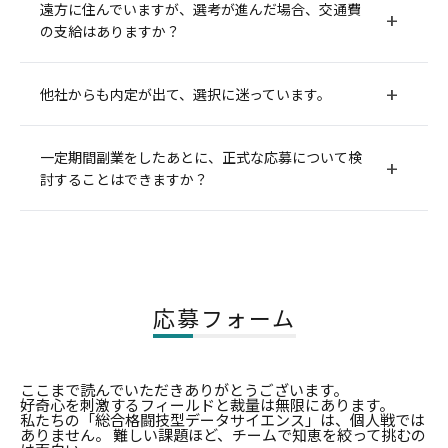
ありません。平服でお越しください。
遠方に住んでいますが、選考が進んだ場合、交通費
入社後も基本的に平服で勤務可能です。カジュアルな服装
の支給はありますか？
の方がほとんどです。
お客様が参加されるイベントや商談時などは、TPOに合わ
最終面接時は原則として当社オフィスにお越しいただいて
他社からも内定が出て、選択に迷っています。
せた服装でお願いいたします。
おります。
遠方からお越しいただく場合は、飛行機代・新幹線代につ
当社はご入社いただけることを心からお待ちしております
一定期間副業をしたあとに、正式な応募について検
いてヒューマノーム研究所が負担いたします。
が、最終的なみなさまの結論を尊重いたします。
討することはできますか？
検討のための再面談などをご希望される際はお気軽にご連
絡ください。
職種とこれまでの経歴によっては可能です。
業務委託形式で副業としてジョインすることで、当社や当
社メンバーとの相性をご検討いただけます。
まずはカジュアル面談にお申込ください。お話をお伺いさ
応募フォーム
せていただければと思います。
ここまで読んでいただきありがとうございます。
好奇心を刺激するフィールドと裁量は無限にあります。
私たちの「総合格闘技型データサイエンス」は、個人戦では
ありません。 難しい課題ほど、チームで知恵を絞って挑むの