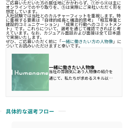
ご応募いただいた方の居住地にかかわらず、①から④は主に
オンラインでのやり取りを、⑤は実際にご来社いただく形を
想定しています。
入社試験では当社とのカルチャーフィットを重視します。
特
に重視する要素は「自律的成長と構造的思考」「相互尊重と
建設的コミュニケーション」「成果と行動へのコミットメン
ト」です。
これらについて、選考を通じて確認できればと考
えています。なお、カジュアル面談および面接は全て日本語
で実施いたします。
ぜひ、ご応募いただく前に「
一緒に働きたい方の人物像
」に
ついてお読みいただけますと幸いです。
一緒に働きたい人物像
当社の雰囲気にあう人物像の紹介を
通じて、私たちが求めるスキル以上
に、「大切にする価値観」をご紹介
します。相互理解を深め、お互いが
幸せに働ける仲間と出会うための
ページとして作成しました。
具体的な選考フロー