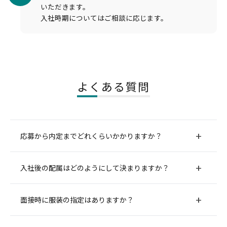
いただきます。
入社時期についてはご相談に応じます。
よくある質問
応募から内定までどれくらいかかりますか？
2週間から1ヶ月程度かかるケースが多いです。
入社後の配属はどのようにして決まりますか？
ご応募いただく方のご都合に合わせて選考スケジュールを
調整します。
職種別に採用しておりますので、基本的には面接の過程で
面接時に服装の指定はありますか？
お伝えした部署にそのまま配属となります。
内定時にも改めてご説明させていただきます。