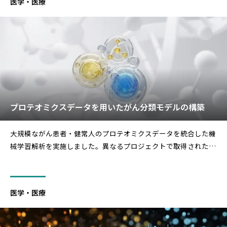
医学・医療
プロテオミクスデータを用いたがん分類モデルの構築
大規模ながん患者・健常人のプロテオミクスデータを統合した機
械学習解析を実施しました。異なるプロジェクトで取得された2
つのデータセットのバッチ間差を補正したうえでモデルを構築
し、がん組織か健常組織かを分類する精度について定量的な評価
を行いました。また、複数がん種それぞれを識別するモデルを構
医学・医療
築し、分類に