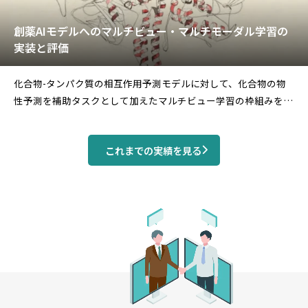
創薬AIモデルへのマルチビュー・マルチモーダル学習の
実装と評価
化合物-タンパク質の相互作用予測モデルに対して、化合物の物
性予測を補助タスクとして加えたマルチビュー学習の枠組みを実
装し、物性タスクの補助学習が相互作用予測の正則化として機能
する傾向を確認しました。あわせて化合物の入力表現を配列言語
これまでの実績を見る
モデル・グラフニューラルネットワーク・分子記述子の3種に拡
張すること