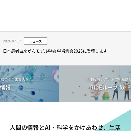
ニュース
2026.07.17
日本患者由来がんモデル学会 学術集会2026に登壇します
くりませんか?
行動変容システムで組織課題を解
報
RIDEループ for Proje
人間の情報とAI・科学をかけあわせ、
生活