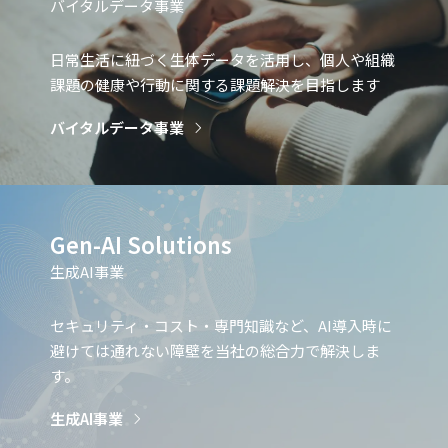
バイタルデータ事業
日常生活に紐づく生体データを活用し、個人や組織
課題の健康や行動に関する課題解決を目指します
バイタルデータ事業
Gen-AI Solutions
生成AI事業
セキュリティ・コスト・専門知識など、AI導入時に
避けては通れない障壁を当社の総合力で解決しま
す。
生成AI事業