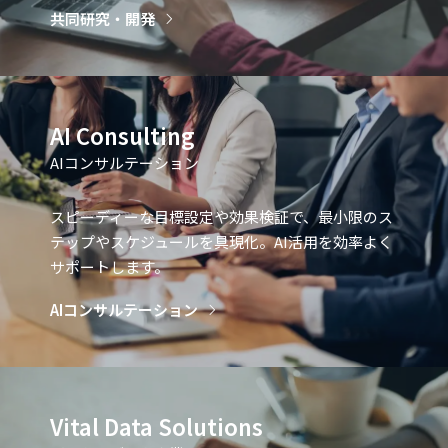
共同研究・開発
AI Consulting
AIコンサルテーション
スピーディーな目標設定や効果検証で、最小限のス
テップやスケジュールを具現化。AI活用を効率よく
サポートします。
AIコンサルテーション
Vital Data Solutions