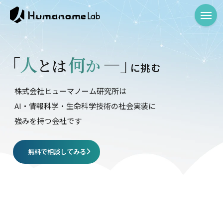
「
人
何
―
」
と
は
か
に
挑
む
株式会社ヒューマノーム研究所は
AI・情報科学・生命科学技術の社会実装に
強みを持つ会社です
無料で相談してみる