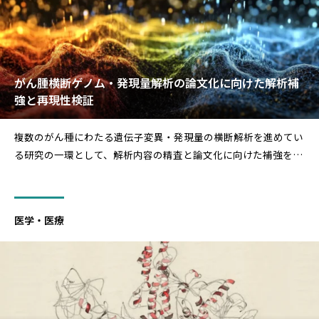
がん腫横断ゲノム・発現量解析の論文化に向けた解析補
強と再現性検証
複数のがん種にわたる遺伝子変異・発現量の横断解析を進めてい
る研究の一環として、解析内容の精査と論文化に向けた補強を支
援しました。単一がん種を対象とした解析は多数報告されている
ものの、全トランスクリプトームデータと変異データをがん種横
断的に統合した解析は先行例が少なく、保有する大規模データか
医学・医療
らどのよう