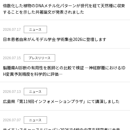
倍数化した植物のDNAメチル化パターンが世代を経て天然種に収束
することを示した共著論文が発表されました
ニュース
2026.07.17
日本患者由来がんモデル学会 学術集会2026に登壇します
プレスリリース
2026.07.15
脳腫瘍AI診断の有用性を医師との比較で検証 ―神経膠腫におけるID
H変異予測精度を科学的に評価―
ニュース
2026.07.13
広島県「第119回インフォメーションプラザ」にて講演しました
ニュース
2026.07.07
サイエンスキャッスルジャパン2026で4組の中高生研究者に未来