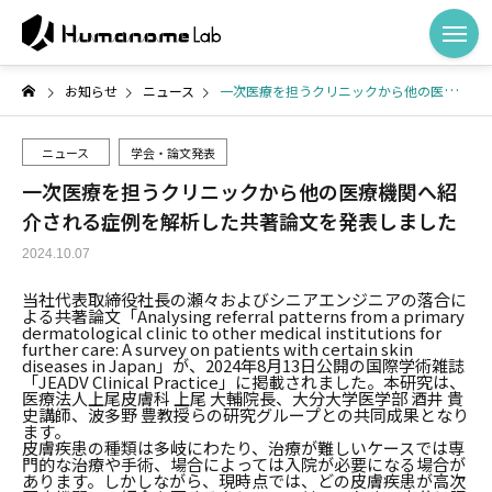
お知らせ
ニュース
一次医療を担うクリニックから他の医療機関へ紹介される症例を解析した共著論文を発表しました
ニュース
学会・論文発表
一次医療を担うクリニックから他の医療機関へ紹
介される症例を解析した共著論文を発表しました
2024.10.07
当社代表取締役社長の瀬々およびシニアエンジニアの落合に
よる共著論文「Analysing referral patterns from a primary
dermatological clinic to other medical institutions for
further care: A survey on patients with certain skin
diseases in Japan」が、2024年8月13日公開の国際学術雑誌
「JEADV Clinical Practice」に掲載されました。本研究は、
医療法人上尾皮膚科 上尾 大輔院長、大分大学医学部 酒井 貴
史講師、波多野 豊教授らの研究グループとの共同成果となり
ます。
皮膚疾患の種類は多岐にわたり、治療が難しいケースでは専
門的な治療や手術、場合によっては入院が必要になる場合が
あります。しかしながら、現時点では、どの皮膚疾患が高次