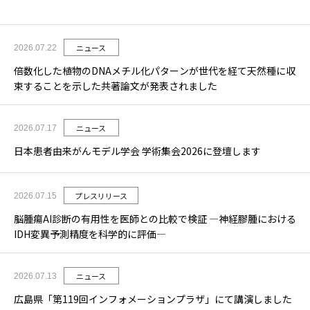
ニュース
2026.07.22
倍数化した植物のDNAメチル化パターンが世代を経て天然種に収
束することを示した共著論文が発表されました
ニュース
2026.07.17
日本患者由来がんモデル学会 学術集会2026に登壇します
プレスリリース
2026.07.15
脳腫瘍AI診断の有用性を医師との比較で検証 ―神経膠腫における
IDH変異予測精度を科学的に評価―
ニュース
2026.07.13
広島県「第119回インフォメーションプラザ」にて講演しました