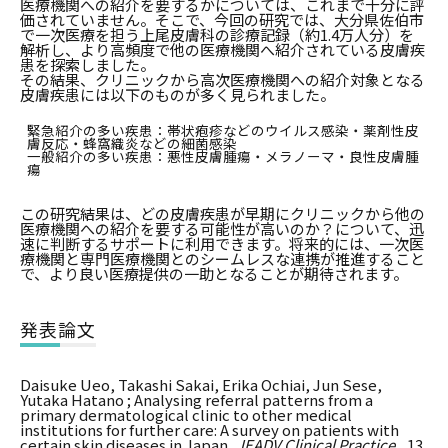
医療機関への紹介を要するかについては、これまで十分に評
価されていません。そこで、今回の研究では、大分県佐伯市
で一次医療を担う上尾皮膚科の診療記録（約1.4万人分）を
解析し、より高頻度で他の医療機関へ紹介されている皮膚疾
患を探索しました。
その結果、クリニックから高次医療機関への紹介対象となる
皮膚疾患には以下のものが多く見られました。
緊急紹介の多い疾患：帯状疱疹などのウイルス感染・薬剤性皮
膚反応・蜂窩織炎などの細菌感染
一般紹介の多い疾患：悪性皮膚腫瘍・メラノーマ・良性皮膚腫
瘍
この研究結果は、どの皮膚疾患が早期にクリニックから他の
医療機関への紹介を要する可能性が高いのか？について、迅
速に判断するサポートに利用できます。将来的には、一次医
療機関と専門医療機関とのシームレスな連携が推進すること
で、より良い医療提供の一助となることが期待されます。
発表論文
Daisuke Ueo, Takashi Sakai, Erika Ochiai, Jun Sese,
Yutaka Hatano ; Analysing referral patterns from a
primary dermatological clinic to other medical
institutions for further care: A survey on patients with
certain skin diseases in Japan,
JEADV Clinical Practice.
, 13