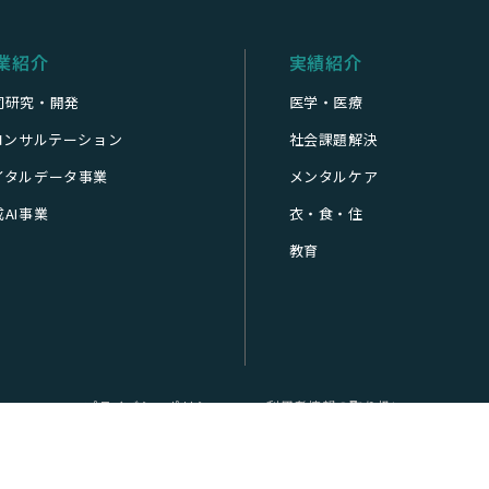
業紹介
実績紹介
同研究・開発
医学・医療
Iコンサルテーション
社会課題解決
イタルデータ事業
メンタルケア
AI事業
衣・食・住
教育
プライバシーポリシー
利用者情報の取り扱い
© 2018-2026 Humanome Lab., Inc.