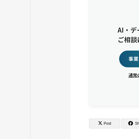
AI・
ご相談
事業
通常
Post
S