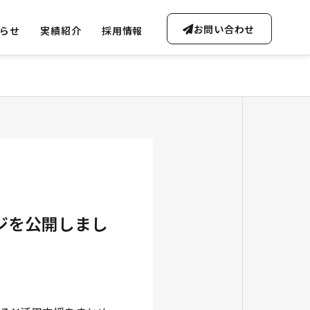
お問い合わせ
らせ
実績紹介
採用情報
OUTLINE
会社概要・沿革
ジを公開しまし
FREE CONSULTATION
ta Soluti
無料AI相談のご案内
Gen-AI Solutions
ータ事業
生成AI事業