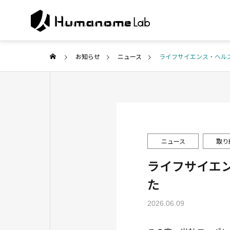
お知らせ
ニュース
ライフサイエンス・ヘル
ABOUT U
代表ご挨拶
COMPANY
SERVICE
ニュース
取り
企業情報
事業紹介
ライフサイエ
PUBLISH
た
Collabor
研究・メディア
search
2026.06.09
共同研究・開