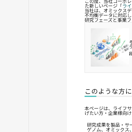
この度、当社コーポレ
た新しいページ「
ライ
当社は、オミックスデ
不均衡データに対応し
研究フェーズと事業フ
ラ
段
このような方に
本ページは、ライフサ
げたい方・企業様向け
研究成果を製品・サ
ゲノム、オミックス