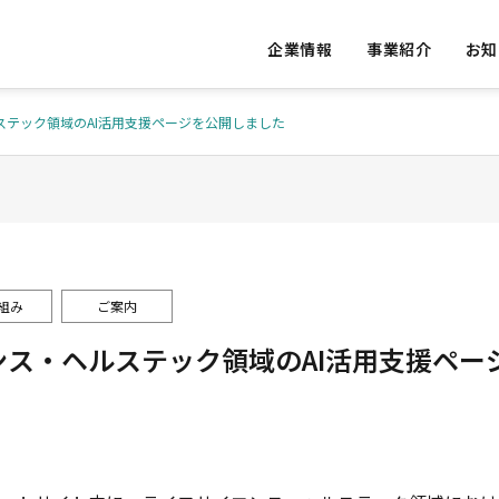
企業情報
事業紹介
お知
ステック領域のAI活用支援ページを公開しました
S
OUR VALUE
私たちの提供価値
組み
ご案内
ンス・ヘルステック領域のAI活用支援ペー
ED
ACCESS
ative Re
Vital Da
実績
アクセス
AI Consulting
ons
発
AIコンサルテーション
バイタルデ