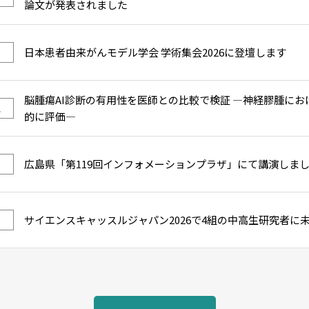
論文が発表されました
日本患者由来がんモデル学会 学術集会2026に登壇します
脳腫瘍AI診断の有用性を医師との比較で検証 ―神経膠腫にお
ス
的に評価―
広島県「第119回インフォメーションプラザ」にて講演しま
サイエンスキャッスルジャパン2026で4組の中高生研究者に