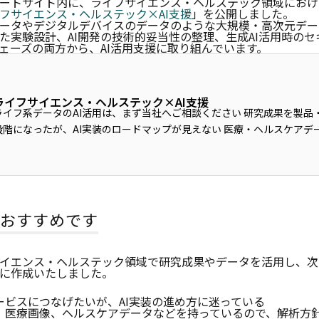
ートサイト内に、ライフサイエンス・ヘルステック領域におけ
フサイエンス・ヘルステック×AI支援
」を公開しました。
ータやデジタルデバイスのデータのような大規模・高次元デー
た実験設計、AI開発の技術的妥当性の整理、生成AI活用時の
ェーズの両方から、AI活用支援に取り組んでいます。
ライフサイエンス・ヘルステック×AI支援
イフ系データのAI活用は、まず当社へご相談ください 研究成果を製品・サービスに転換する
階になったが、AI実装のロードマップが見えない 医療・ヘルスケアデータが少量で偏りがあ
るので、この先の...
おすすめです
イエンス・ヘルステック領域で研究成果やデータを活用し、次
に作成いたしました。
ービスにつなげたいが、AI実装の進め方に迷っている
、医療画像、ヘルスケアデータなどを持っているので、解析方