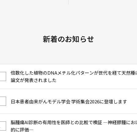
新着のお知らせ
倍数化した植物のDNAメチル化パターンが世代を経て天然種
論文が発表されました
日本患者由来がんモデル学会 学術集会2026に登壇します
脳腫瘍AI診断の有用性を医師との比較で検証 ―神経膠腫にお
ス
的に評価―