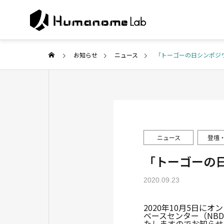
お知らせ
ニュース
「トーゴーの日シンポジウ
ABOUT U
代表ご挨拶
COMPANY
SERVICE
ニュース
登壇
企業情報
事業紹介
「トーゴーの日
PUBLISH
2020.09.23
Collabor
研究・メディア
search
2020年10月5日
ベースセンター（NB
共同研究・開
たしますのでお知らせ