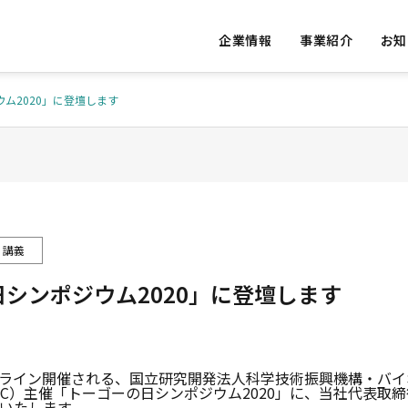
企業情報
事業紹介
お知
ム2020」に登壇します
S
OUR VALUE
私たちの提供価値
・講義
シンポジウム2020」に登壇します
ED
ACCESS
ative Re
Vital Da
実績
アクセス
AI Consulting
ons
にオンライン開催される、国立研究開発法人科学技術振興機構・バ
DC）主催「トーゴーの日シンポジウム2020」に、当社代表取
発
AIコンサルテーション
バイタルデ
いたします。