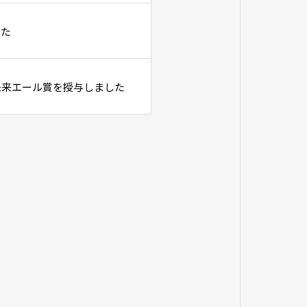
した
未来エール賞を授与しました