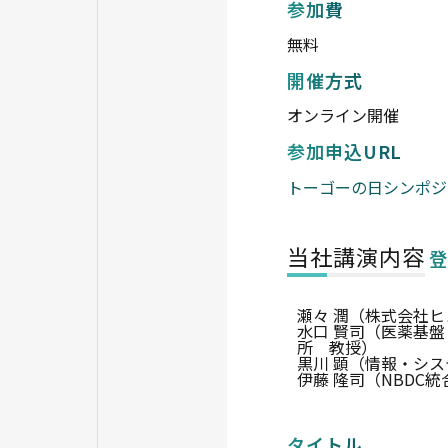
参加費
無料
開催方式
オンライン開催
参加申込URL
トーゴーの日シンポジウ
当社講演内容
登
瀬々 潤（株式会社
水口 賢司（医薬基盤
所 教授）
黒川 顕（情報・シス
伊藤 隆司（NBDC
タイトル