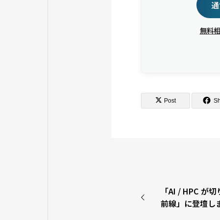
通
無料
Post
S
「AI / HPC が
前線」に登壇し