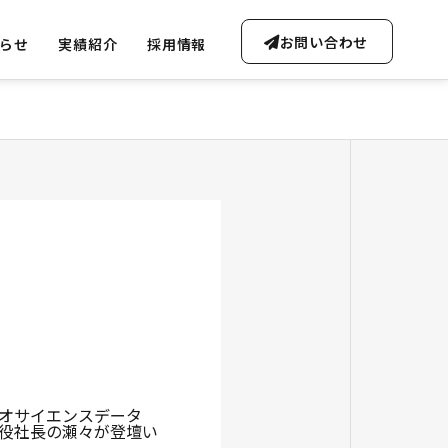
お問い合わせ
らせ
実績紹介
採用情報
OUTLINE
会社概要・沿革
FREE CONSULTATION
ta Soluti
無料AI相談のご案内
Gen-AI Solutions
イオサイエンスデータ
締役社長の瀬々が登壇い
ータ事業
生成AI事業