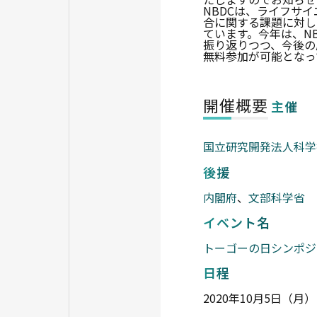
NBDCは、ライフサ
合に関する課題に対し
ています。今年は、N
振り返りつつ、今後の
無料参加が可能となっ
開催概要
主催
国立研究開発法人科学
後援
内閣府
、
文部科学省
イベント名
トーゴーの日シンポジウ
日程
2020年10月5日（月） 