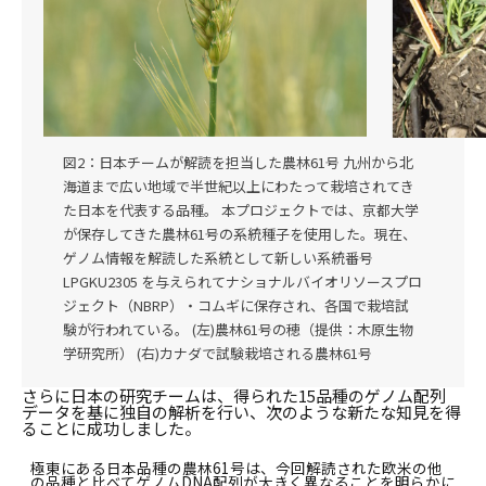
図2：日本チームが解読を担当した農林61号 九州から北
海道まで広い地域で半世紀以上にわたって栽培されてき
た日本を代表する品種。 本プロジェクトでは、京都大学
が保存してきた農林61号の系統種子を使用した。現在、
ゲノム情報を解読した系統として新しい系統番号
LPGKU2305 を与えられてナショナルバイオリソースプロ
ジェクト（NBRP）・コムギに保存され、各国で栽培試
験が行われている。 (左)農林61号の穂（提供：木原生物
学研究所） (右)カナダで試験栽培される農林61号
さらに日本の研究チームは、得られた15品種のゲノム配列
データを基に独自の解析を行い、次のような新たな知見を得
ることに成功しました。
極東にある日本品種の農林61号は、今回解読された欧米の他
の品種と比べてゲノムDNA配列が大きく異なることを明らかに