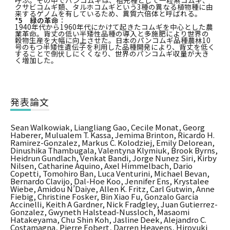
クサビコムギ類、タルホコムギという3種の異なる植物種に由
来するゲノムを有しているため、異質六倍体と呼ばれる。
*5 緑の革命
：
1940年代から1960年代にかけて起きたコムギを中心とした農
業革命。背丈の低い半矮性品種の導入と多施肥により世界の
穀物生産を大幅に向上させた。日本のパンコムギ品種農林10
号のもつ半矮性遺伝子を利用した品種開発により、背丈を低く
することで倒伏しにくくなり、世界のパンコムギ収量が大き
く増加した。
発表論文
Sean Walkowiak, Liangliang Gao, Cecile Monat, Georg
Haberer, Mulualem T. Kassa, Jemima Brinton, Ricardo H.
Ramirez-Gonzalez, Markus C. Kolodziej, Emily Delorean,
Dinushika Thambugala, Valentyna Klymiuk, Brook Byrns,
Heidrun Gundlach, Venkat Bandi, Jorge Nunez Siri, Kirby
Nilsen, Catharine Aquino, Axel Himmelbach, Dario
Copetti, Tomohiro Ban, Luca Venturini, Michael Bevan,
Bernardo Clavijo, Dal-Hoe Koo, Jennifer Ens, Krystalee
Wiebe, Amidou N’Daiye, Allen K. Fritz, Carl Gutwin, Anne
Fiebig, Christine Fosker, Bin Xiao Fu, Gonzalo Garcia
Accinelli, Keith A Gardner, Nick Fradgley, Juan Gutierrez-
Gonzalez, Gwyneth Halstead-Nussloch, Masaomi
Hatakeyama, Chu Shin Koh, Jasline Deek, Alejandro C.
Costamagna, Pierre Fobert, Darren Heavens, Hiroyuki