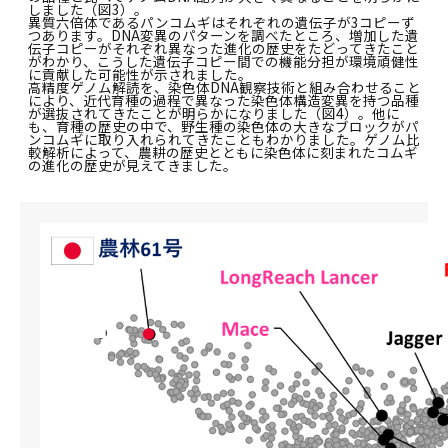
しました（図3）。
異質六倍体であるパンコムギはそれぞれの遺伝子が3コピーず
つあります。DNA変異のパターンを調べたところ、増加した遺
伝子コピーがそれぞれ異なった進化の歴史をたどってきたこと
がわかり、こうした遺伝子コピー間での機能分担が環境頑健性
に貢献した可能性が示されました。
高精度ゲノム解読を、染色体DNA観察技術と組み合わせること
により、近代育種の過程で異なった染色体構造変異を持つ品種
が選抜されてきたことが明らかになりました（図4）。他に
も、育種の歴史の中で、野生種の染色体の大きなブロックがパ
ンコムギに取り入れられてきたこともわかりました。ゲノム比
較解析によって、農耕の歴史とともに染色体に刻まれたコムギ
の進化の歴史が見えてきました。