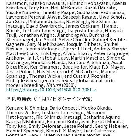
Kanamori, Kanako Kawaura, Fuminori Kobayashi, Ksenia
Krasileva, Tony Kuo, Neil McKenzie, Kazuki Murata,
Yusuke Nabeka, Timothy Paape, Sudharsan Padmarasu,
Lawrence Percival-Alwyn, Sateesh Kagale, Uwe Scholz,
Jun Sese, Philomin Juliana, Ravi Singh, Rie Shimizu-
Inatsugi, David Swarbreck, James Cockram, Hikmet
Budak, Toshiaki Tameshige, Tsuyoshi Tanaka, Hiroyuki
Tsuji, Jonathan Wright, Jianzhong Wu, Burkhard
Steuernagel, Ian Small, Sylvie Cloutier, Gabriel Keeble-
Gagnere, Gary Muehlbauer, Josquin Tibbets, Shuhei
Nasuda, Joanna Melonek, Pierre J. Hucl, Andrew Sharpe,
Matthew Clark, Erik Legg, Arvind Bharti, Peter Langridge,
Anthony Hall, Cristobal Uauy, Martin Mascher, Simon G.
Krattinger, Hirokazu Handa, Kentaro K. Shimizu, Assaf
Distelfeld, Ken Chalmers, Beat Keller, Klaus F. X. Mayer,
Jesse Poland, Nils Stein, Curt A. McCartney, Manuel
Spannagl, Thomas Wicker, and Curtis J. Pozniak ;
Multiple wheat genomes reveal global variation in
modern breeding,
Nature
(2020),
https://doi.org/10.1038/s41586-020-2961-x
※ 同時発表（11月27日オンライン予定）
Kentaro K. Shimizu, Dario Copetti, Moeko Okada,
Thomas Wicker, Toshiaki Tameshige, Masaomi
Hatakeyama, Rie Shimizu-Inatsugi, Catharine Aquino,
Kazusa Nishimura, Fuminori Kobayashi, Kazuki Murata,
Tony Kuo, Emily Delorean, Jesse Poland, Georg Haberer,
Manuel Spannagl, Klaus F. X. Mayer, Juan Gutierrez-
Gonzalez, Gary J. Muehlbauer, Cecile Monat, Axel