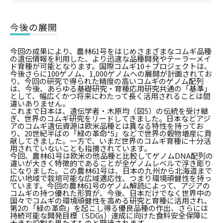
今後の展開
今回の成果により、農林61号をはじめさまざまなコムギ品種
の遺伝情報を利用した、より迅速な品種開発やテーラーメイ
ド育種が可能となります。国際コムギ10＋プロジェクトは、
今後さらに100ゲノム、1,000ゲノムへの展開が計画されてお
り、今回の研究で得られた精度の高いコムギのゲノム配列
は、今後、あらゆる基礎研究・育種応用研究共通の「基準」
として、幅広くかつ将来にわたって長く活用されることは間
違いありません。
これまで日本は、遺伝学者・木原均（図5）の伝統を受け継
ぎ、世界のコムギ研究をリードしてきました。日本などアジ
アのコムギ遺伝資源は欧米品種とは異なる特性を持ってお
り、20世紀半ばの「緑の革命*5」などで世界の穀物増産に貢
献してきました。一方で、いまだ世界のコムギ育種に十分活
用されていないことも指摘されています。
今回、農林61号は欧米の他品種と比較してゲノムDNA配列の
違いが大きく特徴的であることが全ゲノムレベルで浮き彫り
になりました。この農林61号は、日本の九州から北海道まで
広い地域で栽培可能な広域適応性、つまり環境頑健性を持っ
ています。今回の農林61号のゲノム解読によって、アジアの
コムギの持つ優れた形質が、今後、日本だけでなく世界中の
国々でコムギの環境頑健性を高める研究と育種に活用され、
第2の「緑の革命」を起こし得る優良品種の作出、さらには
持続可能な開発目標（SDGs）達成に向けた食料安全保障に
大きな役割を果たすものと期待されます。