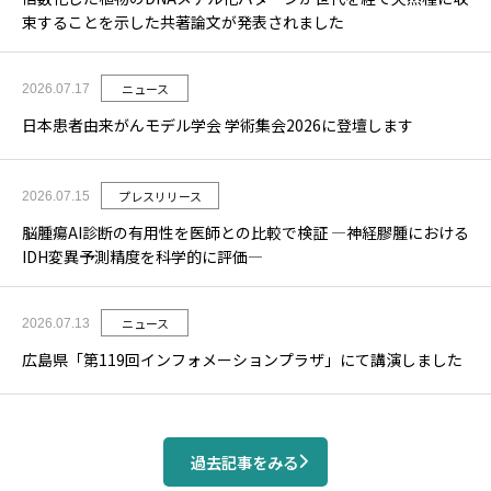
束することを示した共著論文が発表されました
ニュース
2026.07.17
日本患者由来がんモデル学会 学術集会2026に登壇します
プレスリリース
2026.07.15
脳腫瘍AI診断の有用性を医師との比較で検証 ―神経膠腫における
IDH変異予測精度を科学的に評価―
ニュース
2026.07.13
広島県「第119回インフォメーションプラザ」にて講演しました
過去記事をみる