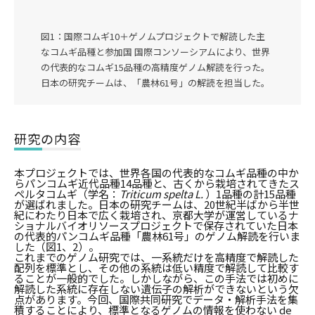
図1：国際コムギ10＋ゲノムプロジェクトで解読した主
なコムギ品種と参加国 国際コンソーシアムにより、世界
の代表的なコムギ15品種の高精度ゲノム解読を行った。
日本の研究チームは、「農林61号」の解読を担当した。
研究の内容
本プロジェクトでは、世界各国の代表的なコムギ品種の中か
らパンコムギ近代品種14品種と、古くから栽培されてきたス
ペルタコムギ（学名：
Triticum spelta L.
）1品種の計15品種
が選ばれました。日本の研究チームは、20世紀半ばから半世
紀にわたり日本で広く栽培され、京都大学が運営しているナ
ショナルバイオリソースプロジェクトで保存されていた日本
の代表的パンコムギ品種「農林61号」のゲノム解読を行いま
した（図1、2）。
これまでのゲノム研究では、一系統だけを高精度で解読した
配列を標準とし、その他の系統は低い精度で解読して比較す
ることが一般的でした。しかしながら、この手法では初めに
解読した系統に存在しない遺伝子の解析ができないという欠
点があります。今回、国際共同研究でデータ・解析手法を集
積することにより、標準となるゲノムの情報を使わない de