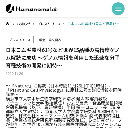
お知らせ
プレスリリース
日本コムギ農林61号など世界15品種の高精度ゲノム解読に成功 ～ゲノム情報を利用した迅速な分子育種技術の開発に期待～
プレスリリース
学会・論文発表
日本コムギ農林61号など世界15品種の高精度ゲノ
ム解読に成功 ～ゲノム情報を利用した迅速な分子
育種技術の開発に期待～
2020.11.26
～『Nature』に掲載（日本時間11月26日午前1時付）、
『Plant and Cell Physiology』に農林61号の詳細情報を同時
発表～
横浜市立大学木原生物学研究所 清水 健太郎 客員教授
（チューリッヒ大学 教授兼任）および農業・食品産業技術総
合研究機構（以下、農研機構） 半田 裕一 ユニット長（現 京
都府立大学 教授）、京都大学大学院農学研究科 那須田周平
教授、株式会社ヒューマノーム研究所 瀬々 潤 代表取締役社
長（産業技術総合研究所 招聘研究員兼任）らの研究グループ
が参加した世界10ヵ国から成る国際共同研究コンソーシアム
*1