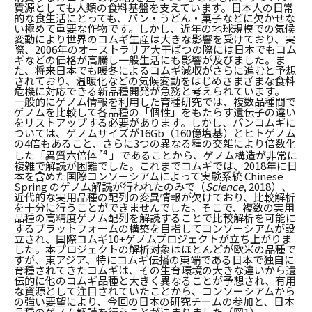
質源としても人類の食料基盤を支えています。日本人の日常
的な食生活にとっても、パン・うどん・菓子などに欠かせな
い極めて重要な作物です。しかし、近年の地球規模での気候
変動により世界のコムギ生産は大きな影響を受けており、実
際、2006年のオーストラリア大干ばつの際には日本でもコム
ギなどの価格が高騰し一般生活にも影響が及びました。ま
た、将来日本でも暖冬によるコムギ減収がさらに進むと予想
されており、温暖化などの気候変動をはじめさまざまな食料
危機に対応できる新品種開発が急務と考えられています。
一般的にゲノム情報を利用した育種研究では、複数品種間で
ゲノムを比較して各品種の「個性」をもたらす遺伝子の違い
をリストアップする必要があります。しかし、パンコムギに
ついては、ゲノムサイズが16Gb（160億塩基）とヒトゲノム
の4倍もあること、さらに3つの異なる種の交雑により倍数化
*4
した「異質六倍体
」であることから、ゲノム構造が非常に
複雑で解読が困難でした。これまでコムギでは、2018年に日
本を含めた国際コンソーシアムによって実験系統 Chinese
Spring のゲノム解読が行われたのみで（
Science
, 2018）、
近代的な実用品種の配列の変異情報が欠けており、比較解析
を十分に行うことができませんでした。そこで、複数の実用
品種の高精度ゲノム配列を解読することで比較解析を可能に
するプラットフォームの構築を目指してコンソーシアムが設
立され、国際コムギ10+ゲノムプロジェクトが立ち上がりま
した。本プロジェクトの解析対象はほとんどが欧米の品種で
すが、東アジア、特にコムギ伝播の東端である日本で独自に
育種されてきたコムギは、その生育環境の大きな違いから遺
伝的に他のコムギ品種と大きく異なることが予想され、有用
な資源として注目されていたことから、コンソーシアムから
の強い要望により、今回の日本の研究チームの参加と、日本
品種のゲノム解読を行うことが決まりました（図1）。