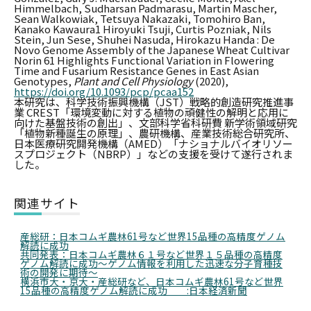
Himmelbach, Sudharsan Padmarasu, Martin Mascher,
Sean Walkowiak, Tetsuya Nakazaki, Tomohiro Ban,
Kanako Kawaura1 Hiroyuki Tsuji, Curtis Pozniak, Nils
Stein, Jun Sese, Shuhei Nasuda, Hirokazu Handa : De
Novo Genome Assembly of the Japanese Wheat Cultivar
Norin 61 Highlights Functional Variation in Flowering
Time and Fusarium Resistance Genes in East Asian
Genotypes,
Plant and Cell Physiology
(2020),
https://doi.org/10.1093/pcp/pcaa152
本研究は、科学技術振興機構（JST）戦略的創造研究推進事
業 CREST「環境変動に対する植物の頑健性の解明と応用に
向けた基盤技術の創出」、文部科学省科研費 新学術領域研究
「植物新種誕生の原理」、農研機構、産業技術総合研究所、
日本医療研究開発機構（AMED）「ナショナルバイオリソー
スプロジェクト（NBRP）」などの支援を受けて遂行されま
した。
関連サイト
産総研：日本コムギ農林61号など世界15品種の高精度ゲノム
解読に成功
共同発表：日本コムギ農林６１号など世界１５品種の高精度
ゲノム解読に成功～ゲノム情報を利用した迅速な分子育種技
術の開発に期待～
横浜市大・京大・産総研など、日本コムギ農林61号など世界
15品種の高精度ゲノム解読に成功 :日本経済新聞