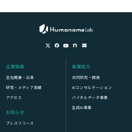
研究の背景
研究の内容
今後の展開
企業情報
事業紹介
用語説明
会社概要・沿革
共同研究・開発
発表論文
研究・メディア実績
AIコンサルテーション
関連サイト
アクセス
バイタルデータ事業
本論文に関するお問い合わせ先
生成AI事業
お知らせ
プレスリリース