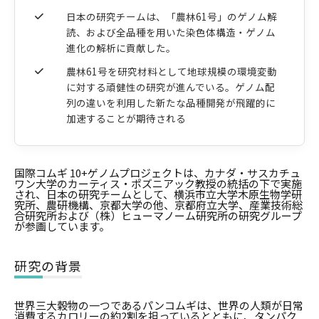
日本の研究チームは、「農林61号」のゲノム解
読、および全品種を用いた染色体構造・ゲノム
進化の解析に貢献した。
農林61号を研究材料として地球規模の環境変動
に対する頑健性の研究が進んでいる。ゲノム配
列の違いを利用した新たな品種開発が飛躍的に
加速することが期待される
国際コムギ 10+ゲノムプロジェクトは、カナダ・サスカチュ
ワン大学のカーティス・ポズニアック教授の統括の下で実施
され、日本の研究チームとして、横浜市立大学木原生物学研
究所、農研機構、京都大学の他、京都府立大学、産業技術総
合研究所および（株）ヒューマノーム研究所の研究グループ
が参画しています。
研究の背景
世界三大穀物の一つであるパンコムギは、世界の人類が日常
消費するカロリーの約2割を担っているとともに、タンパク