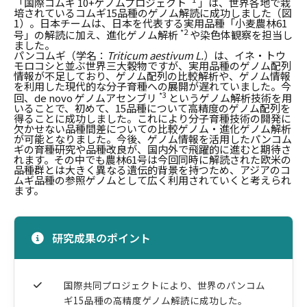
「国際コムギ 10+ゲノムプロジェクト
」は、世界各地で栽
培されているコムギ15品種のゲノム解読に成功しました（図
1）。日本チームは、日本を代表する実用品種「小麦農林61
*2
号」の解読に加え、進化ゲノム解析
や染色体観察を担当し
ました。
パンコムギ（学名：
Triticum aestivum L.
）は、イネ・トウ
モロコシと並ぶ世界三大穀物ですが、実用品種のゲノム配列
情報が不足しており、ゲノム配列の比較解析や、ゲノム情報
を利用した現代的な分子育種への展開が遅れていました。今
*3
回、de novo ゲノムアセンブリ
というゲノム解析技術を用
いることで、初めて、15品種について高精度のゲノム配列を
得ることに成功しました。これにより分子育種技術の開発に
欠かせない品種間差についての比較ゲノム・進化ゲノム解析
が可能となりました。今後、ゲノム情報を活用したパンコム
ギの育種研究や品種改良が、国内外で飛躍的に進むと期待さ
れます。その中でも農林61号は今回同時に解読された欧米の
品種群とは大きく異なる遺伝的背景を持つため、アジアのコ
ムギ品種の参照ゲノムとして広く利用されていくと考えられ
ます。
研究成果のポイント
国際共同プロジェクトにより、世界のパンコム
ギ15品種の高精度ゲノム解読に成功した。