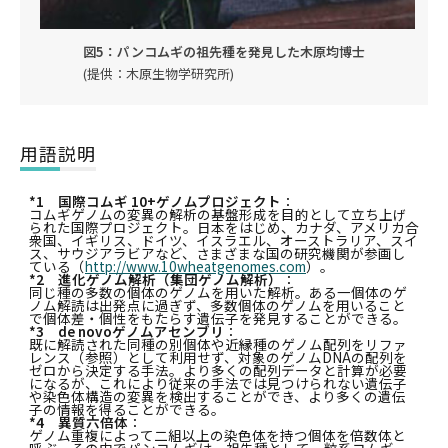
図5：パンコムギの祖先種を発見した木原均博士
(提供：木原生物学研究所)
用語説明
*1 国際コムギ 10+ゲノムプロジェクト
：
コムギゲノムの変異の解析の基盤形成を目的として立ち上げ
られた国際プロジェクト。日本をはじめ、カナダ、アメリカ合
衆国、イギリス、ドイツ、イスラエル、オーストラリア、スイ
ス、サウジアラビアなど、さまざまな国の研究機関が参画し
ている（
http://www.10wheatgenomes.com
）。
*2 進化ゲノム解析（集団ゲノム解析）
：
同じ種の多数の個体のゲノムを用いた解析。ある一個体のゲ
ノム解読は出発点に過ぎず、多数個体のゲノムを用いること
で個体差・個性をもたらす遺伝子を発見することができる。
*3 de novoゲノムアセンブリ
：
既に解読された同種の別個体や近縁種のゲノム配列をリファ
レンス（参照）として利用せず、対象のゲノムDNAの配列を
ゼロから決定する手法。より多くの配列データと計算が必要
になるが、これにより従来の手法では見つけられない遺伝子
や染色体構造の変異を検出することができ、より多くの遺伝
子の情報を得ることができる。
*4 異質六倍体
：
ゲノム重複によって二組以上の染色体を持つ個体を倍数体と
呼ぶ。その中でパンコムギは、祖先種として一粒系コムギ、