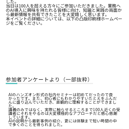
した。
当日は100人を超える方々にご参加いただきました。業務へ
のAI導入に興味を持たれる皆様に向け、知識と実践の両面か
ら最新情報を共有できたことを大変嬉しく思います。
本イベントの詳細については、以下の凸版印刷様ホームペー
ジをご覧ください。
参加者アンケートより（一部抜粋）
AIのハンズオン形式の社内セミナーは初めてだったので良
かったです。また、初心者にもわかりやすいたとえをふんだ
んに盛り込んでいただき、直観的に理解することができまし
た。
講義のみではなく、実際に触らせるところまで100人近くの受
講者にそれをやるのは大変積極的なアプローチだと感心感謝
しています。
AIの説明から最新事例の紹介、更には体験まで短い時間の中
で多くのことを得られました。