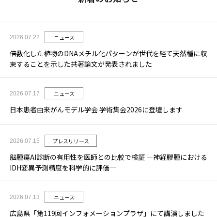
ニュース
2026.07.22
倍数化した植物のDNAメチル化パターンが世代を経て天然種に収
束することを示した共著論文が発表されました
ニュース
2026.07.17
日本患者由来がんモデル学会 学術集会2026に登壇します
プレスリリース
2026.07.15
脳腫瘍AI診断の有用性を医師との比較で検証 ―神経膠腫における
IDH変異予測精度を科学的に評価―
ニュース
2026.07.13
広島県「第119回インフォメーションプラザ」にて講演しました