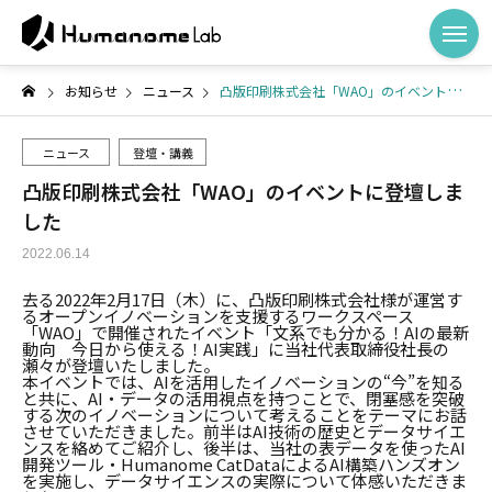
お知らせ
ニュース
凸版印刷株式会社「WAO」のイベントに登壇しました
ニュース
登壇・講義
凸版印刷株式会社「WAO」のイベントに登壇しま
した
2022.06.14
去る2022年2月17日（木）に、凸版印刷株式会社様が運営す
るオープンイノベーションを支援するワークスペース
「WAO」で開催されたイベント「文系でも分かる！AIの最新
動向 今日から使える！AI実践」に当社代表取締役社長の
瀬々が登壇いたしました。
本イベントでは、AIを活用したイノベーションの“今”を知る
と共に、AI・データの活用視点を持つことで、閉塞感を突破
する次のイノベーションについて考えることをテーマにお話
させていただきました。前半はAI技術の歴史とデータサイエ
ンスを絡めてご紹介し、後半は、当社の表データを使ったAI
開発ツール・Humanome CatDataによるAI構築ハンズオン
を実施し、データサイエンスの実際について体感いただきま