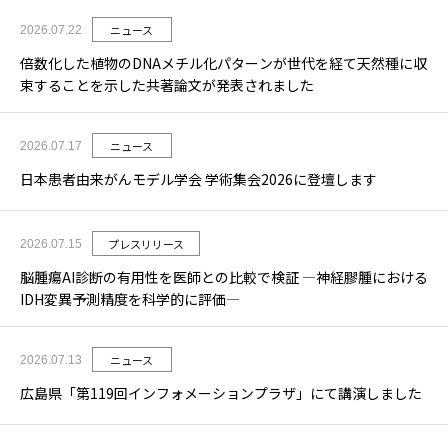
ニュース
2026.07.22
倍数化した植物のDNAメチル化パターンが世代を経て天然種に収
束することを示した共著論文が発表されました
ニュース
2026.07.17
日本患者由来がんモデル学会 学術集会2026に登壇します
プレスリリース
2026.07.15
脳腫瘍AI診断の有用性を医師との比較で検証 ―神経膠腫における
IDH変異予測精度を科学的に評価―
ニュース
2026.07.13
広島県「第119回インフォメーションプラザ」にて講演しました