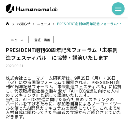
お知らせ
ニュース
PRESIDENT創刊60周年記念フォーラム「未来創造フェスティバル」に協賛・講演いたします
ニュース
登壇・講義
PRESIDENT創刊60周年記念フォーラム「未来創
造フェスティバル」に協賛・講演いたします
2023.09.21
株式会社ヒューマノーム研究所は、9月25日（月）・26日
（火）に東京国際フォーラムで開催される、PRESIDENT創
刊60周年記念フォーラム「未来創造フェスティバル」に協賛
し、代表取締役社長の瀬々 潤が『AI・DX推進に向けた人材
のリスキリング』と題して講演いたします。
当社は、AI・DX推進に向けた既存社員のリスキリングの
ハードルを下げるために、参加者自身によるノーコードツー
ルを使ったAI開発カリキュラムの実例について、これまでAI
人材育成に関わってきた当事者の立場からご紹介させていた
だきます。