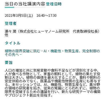
当日の当社講演内容
登壇日時
2021年3月5日(土) 16:40〜17:30
登壇者
瀬々 潤（株式会社ヒューマノーム研究所 代表取締役社長）
他
タイトル
植物の限界突破に挑む − AI・機能性・物質生産、完全制御の
その先へ −
要旨
人口の増加と共に気候変動や食料不足などが深刻化する中、
人が食べる作物として、家畜の飼料として、植物の果たす役
割は大きい。植物の価値を最大化することが、食料や飼料の
安定供給のみでなく、医薬品や機能性物質の生産にも寄与す
る。本セッションでは、AI、機能性、物質生産など、異分野
の領域の研究者を招き、従来の常識にとらわれずに、植物の
限界を突破するための議論を行い、新たな研究テーマの構築
やプロジェクト創出を目指す。