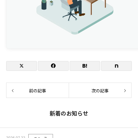
開催概要
主催
イベント名
日程
参加費
開催方式
前の記事
次の記事
当社ブース
新着のお知らせ