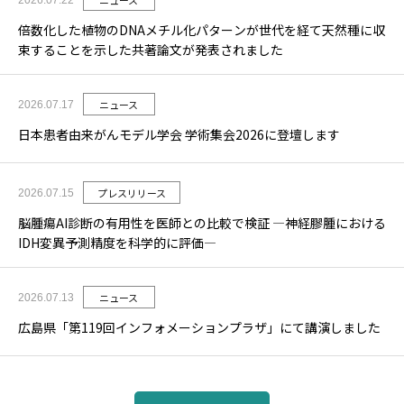
ニュース
2026.07.22
倍数化した植物のDNAメチル化パターンが世代を経て天然種に収
束することを示した共著論文が発表されました
ニュース
2026.07.17
日本患者由来がんモデル学会 学術集会2026に登壇します
プレスリリース
2026.07.15
脳腫瘍AI診断の有用性を医師との比較で検証 ―神経膠腫における
IDH変異予測精度を科学的に評価―
ニュース
2026.07.13
広島県「第119回インフォメーションプラザ」にて講演しました