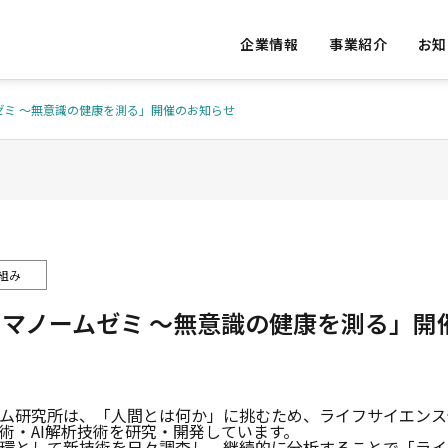
企業情報
事業紹介
お知
ゼミ 〜無意識の健康を測る」開催のお知らせ
S
OUR VALUE
私たちの提供価値
組み
ーマノームゼミ 〜無意識の健康を測る」開
ED
ACCESS
ative Re
Vital Da
実績
アクセス
AI Consulting
ons
ム研究所は、「人間とは何か」に挑むため、ライフサイエンス
術・AI解析技術を研究・開発しています。
発
AIコンサルテーション
バイタルデ
環として新技術を日々調査し、継続的に分析することで「ライ