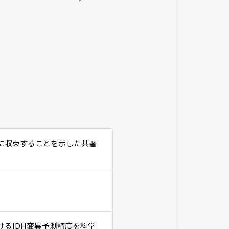
に収束することを示した共著
けるIDH変異予測精度を科学