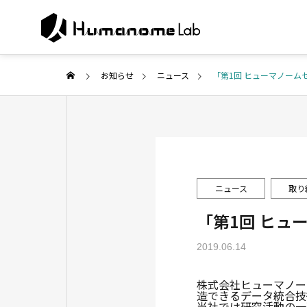
お知らせ
ニュース
「第1回 ヒューマノーム
ABOUT U
代表ご挨拶
COMPANY
SERVICE
ニュース
取り
企業情報
事業紹介
「第1回 ヒュ
PUBLISH
2019.06.14
Collabor
研究・メディア
search
株式会社ヒューマノー
造できるデータ統合技
共同研究・開
当社では研究活動の一