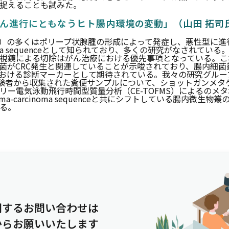
捉えることも試みた。
がん進行にともなうヒト腸内環境の変動」（山田 拓司
C）の多くはポリープ状腺腫の形成によって発症し、悪性型に進
cinoma sequenceとして知られており、多くの研究がなされて
視鏡による切除はがん治療における優先事項となっている。こ
菌がCRC発生と関連していることが示唆されており、腸内細菌
における診断マーカーとして期待されている。我々の研究グルー
被験者から収集された糞便サンプルについて、ショットガンメタ
リー電気泳動飛行時間型質量分析（CE-TOFMS）によるのメ
ma-carcinoma sequenceと共にシフトしている腸内微生
る。
関するお問い合わせは
からお願いいたします