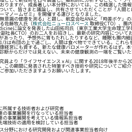
おりますが、成長著しい本分野においては、この精選した情報
について、皆さまと議論し、共有させていただくことが「人間と
ーマノームゼミ」を開催する運びとなりました。
無意識の健康を測る」と題し、航空会社ANAと「時差ボケ」の
る佐藤牧人氏（
株式会社ニューロスペース
取締役CTO）、腸
 Medicineに論文を発表した山田拓司氏（東京工業大学生命理工学
副社長CTO）のお二人をお招きし、最新の研究内容について
があったり、予想外に胃もたれしたりするなど、睡眠も腸内細
1/3は布団の上で過ごし、人間は食べ物でできている。これら
康経営にも資する、新たな健康バロメーターが作れるはず。本
診断からだけでは見えない、未来の健康観測の一端をご覧いた
員より「ライフサイエンスｘAI」に関する2018年後半から2
、この期間に発表された特筆すべき技術や研究についてご紹介
ご参加いただきますようお願いいたします。
業に所属する技術者および研究者
連の事業展開を行なっている担当者
連の事業展開を考えている情報系担当者
先端技術の適用を検討している担当者
ス分野における研究開発および関連事業担当者向け