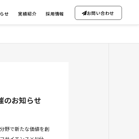
お問い合わせ
らせ
実績紹介
採用情報
OUTLINE
会社概要・沿革
催のお知らせ
FREE CONSULTATION
ta Soluti
無料AI相談のご案内
Gen-AI Solutions
分野で新たな価値を創
ータ事業
生成AI事業
フサイエンス×AI分