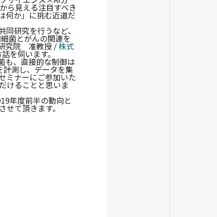
から見える注目すべき
は何か」に挑む近道だ
共同研究を行うなど、
内細菌とがんの関連を
研究院 准教授 /
株式
お話を伺います。
菌も、直接的な制御は
を計測し、データを集
セミナーにご参加いた
だけることと思いま
019年度前半の動向と
させて頂きます。