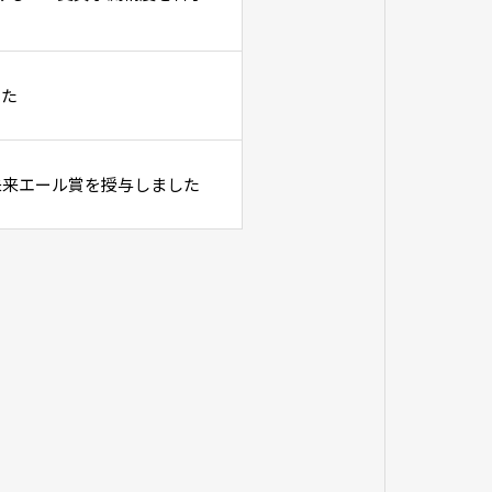
した
未来エール賞を授与しました