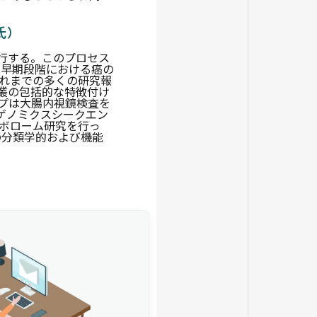
氏）
行する。このプロセス
いる。早期段階における癌の
れまでの多くの研究報
叢の包括的な特徴付け
プは大腸内視鏡検査を
ゲノミクスシークエン
タボローム研究を行っ
物叢の分類学的および機能