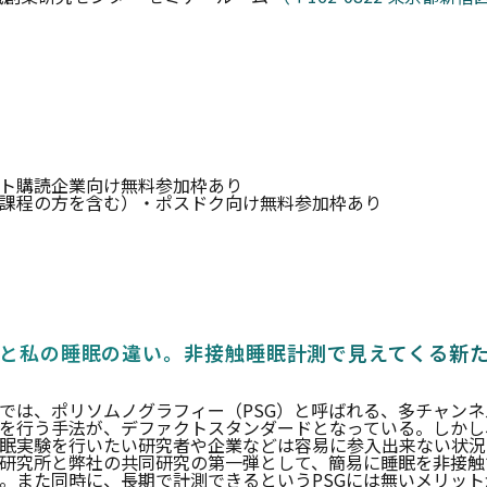
ト購読企業向け無料参加枠あり
課程の方を含む）・ポスドク向け無料参加枠あり
たと私の睡眠の違い。非接触睡眠計測で見えてくる新た
域では、ポリソムノグラフィー（PSG）と呼ばれる、多チャン
を行う手法が、デファクトスタンダードとなっている。しかし
眠実験を行いたい研究者や企業などは容易に参入出来ない状況
研究所と弊社の共同研究の第一弾として、簡易に睡眠を非接触
。また同時に、長期で計測できるというPSGには無いメリッ