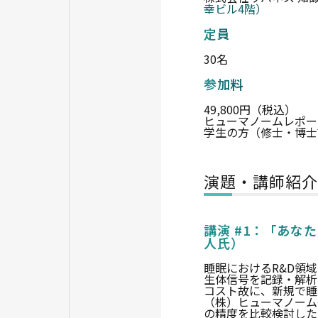
幸ビル4階）
定員
30名
参加料
49,800円（税込）
ヒューマノームレポー
学生の方（修士・博士
演題・講師紹介
講演 #1：「あな
人氏）
睡眠におけるR&D領
生体信号を記録・解析
コスト故に、新規で睡
（株）ヒューマノーム
の精度を比較検討した