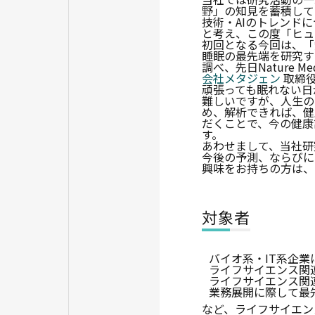
野」の知見を蓄積して
技術・AIのトレンド
と考え、この度「ヒュ
初回となる今回は、「
睡眠の最先端を研究す
調べ、先日Nature
会社メタジェン
取締役
頑張っても眠れない日
難しいですが、人生の
め、解析できれば、健
だくことで、今の健康
す。
あわせまして、当社研究
今後の予測、ならびに
興味をお持ちの方は、
対象者
バイオ系・IT系企
ライフサイエンス関
ライフサイエンス関
業務展開に際して最
など、ライフサイエン