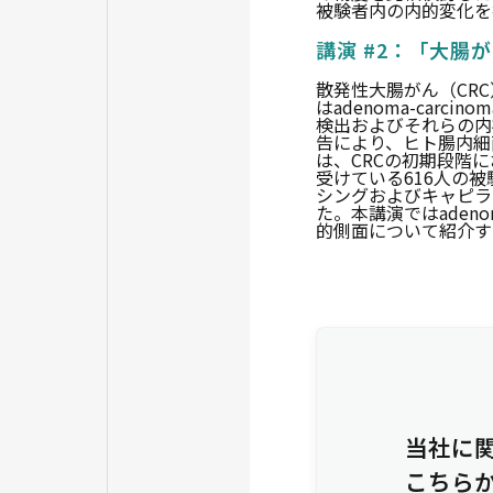
被験者内の内的変化を
講演 #2：「大腸
散発性大腸がん（CR
はadenoma-car
検出およびそれらの内
告により、ヒト腸内細
は、CRCの初期段階
受けている616人の
シングおよびキャピラ
た。本講演ではadeno
的側面について紹介す
当社に
こちら