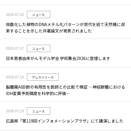
ニュース
2026.07.22
倍数化した植物のDNAメチル化パターンが世代を経て天然種に収
束することを示した共著論文が発表されました
ニュース
2026.07.17
日本患者由来がんモデル学会 学術集会2026に登壇します
プレスリリース
2026.07.15
脳腫瘍AI診断の有用性を医師との比較で検証 ―神経膠腫における
IDH変異予測精度を科学的に評価―
ニュース
2026.07.13
広島県「第119回インフォメーションプラザ」にて講演しました