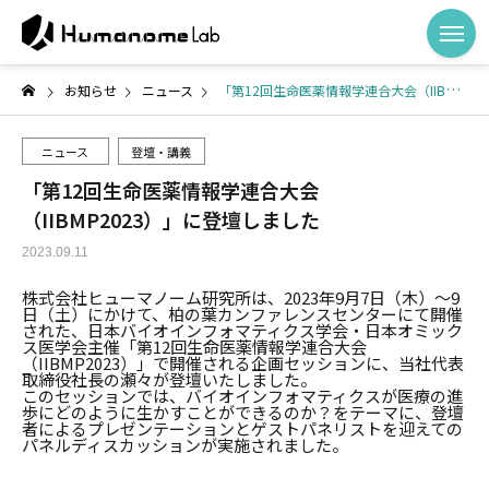
お知らせ
ニュース
「第12回生命医薬情報学連合大会（IIBMP2023）」に登壇しました
ニュース
登壇・講義
「第12回生命医薬情報学連合大会
（IIBMP2023）」に登壇しました
2023.09.11
株式会社ヒューマノーム研究所は、2023年9月7日（木）〜9
日（土）にかけて、柏の葉カンファレンスセンターにて開催
された、日本バイオインフォマティクス学会・日本オミック
ス医学会主催「第12回生命医薬情報学連合大会
（IIBMP2023）」で開催される企画セッションに、当社代表
取締役社長の瀬々が登壇いたしました。
このセッションでは、バイオインフォマティクスが医療の進
歩にどのように生かすことができるのか？をテーマに、登壇
者によるプレゼンテーションとゲストパネリストを迎えての
パネルディスカッションが実施されました。