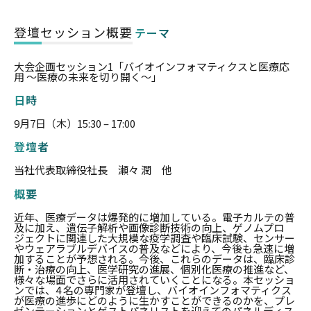
登壇セッション概要
テーマ
大会企画セッション1「バイオインフォマティクスと医療応
用 ～医療の未来を切り開く～」
日時
9月7日（木）15:30 – 17:00
登壇者
当社代表取締役社長 瀬々 潤 他
概要
近年、医療データは爆発的に増加している。電子カルテの普
及に加え、遺伝子解析や画像診断技術の向上、ゲノムプロ
ジェクトに関連した大規模な疫学調査や臨床試験、センサー
やウェアラブルデバイスの普及などにより、今後も急速に増
加することが予想される。今後、これらのデータは、臨床診
断・治療の向上、医学研究の進展、個別化医療の推進など、
様々な場面でさらに活用されていくことになる。本セッショ
ンでは、4 名の専門家が登壇し、バイオインフォマティクス
が医療の進歩にどのように生かすことができるのかを、プレ
ゼンテーションとゲストパネリストを迎えてのパネルディス