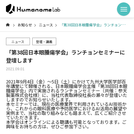
お知らせ
ニュース
「第38回日本眼腫瘍学会」ランチョンセミナーに登壇します
ニュース
登壇・講義
「第38回日本眼腫瘍学会」ランチョンセミナーに
登壇します
2021.09.01
2021年9月4日（金）〜5日（土）にかけて九州大学医学部百
年講堂にて開催される、日本眼腫瘍学会主催「第38回日本眼
腫瘍学会」内で実施されるランチョンセミナー（共催：参天
製薬株式会社様）に、当社代表取締役社長の瀬々が登壇いた
しますのでお知らせいたします。
本セミナーでは、現在の医療業界で利用されているAI技術か
ら、これからの眼科医療や予防医学におけるAI活用の展望や
実例まで、当社の取り組みなども踏まえて、広くご紹介させ
ていただきます。
本学会はオンラインによる聴講も可能となっております。ご
興味をお持ちの方は、ぜひご参加下さい。