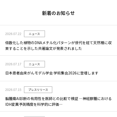
新着のお知らせ
ニュース
2026.07.22
倍数化した植物のDNAメチル化パターンが世代を経て天然種に収
束することを示した共著論文が発表されました
ニュース
2026.07.17
日本患者由来がんモデル学会 学術集会2026に登壇します
プレスリリース
2026.07.15
脳腫瘍AI診断の有用性を医師との比較で検証 ―神経膠腫における
IDH変異予測精度を科学的に評価―