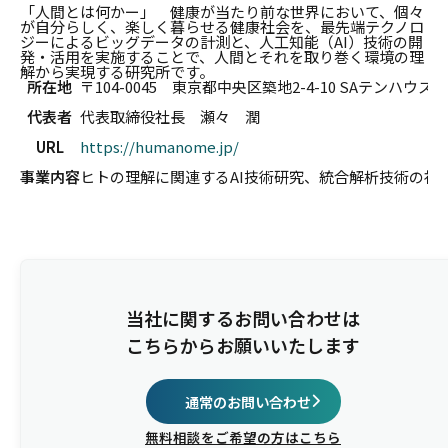
「人間とは何かー」 健康が当たり前な世界において、個々
が自分らしく、楽しく暮らせる健康社会を、最先端テクノロ
ジーによるビッグデータの計測と、人工知能（AI）技術の開
発・活用を実施することで、人間とそれを取り巻く環境の理
解から実現する研究所です。
所在地
〒104-0045 東京都中央区築地2-4-10 SAテンハウス2
代表者
代表取締役社長 瀬々 潤
URL
https://humanome.jp/
事業内容
ヒトの理解に関連するAI技術研究、統合解析技術の社
当社に関するお問い合わせは
こちらからお願いいたします
通常のお問い合わせ
無料相談をご希望の方はこちら