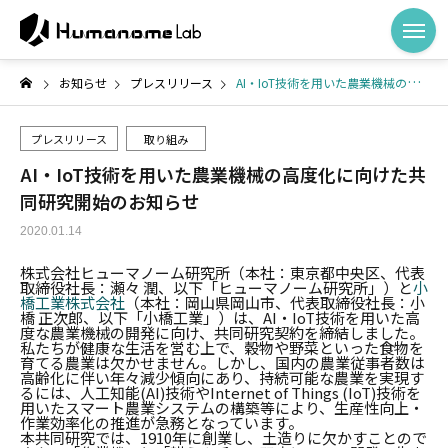
お知らせ
プレスリリース
AI・IoT技術を用いた農業機械の高度化に向けた共同研究開始のお知らせ
プレスリリース
取り組み
AI・IoT技術を用いた農業機械の高度化に向けた共
同研究開始のお知らせ
2020.01.14
株式会社ヒューマノーム研究所（本社：東京都中央区、代表
取締役社長：瀬々 潤、以下「ヒューマノーム研究所」）と
小
橋工業株式会社
（本社：岡山県岡山市、代表取締役社長：小
橋 正次郎、以下「小橋工業」）は、AI・IoT技術を用いた高
度な農業機械の開発に向け、共同研究契約を締結しました。
私たちが健康な生活を営む上で、穀物や野菜といった食物を
育てる農業は欠かせません。しかし、国内の農業従事者数は
高齢化に伴い年々減少傾向にあり、持続可能な農業を実現す
るには、人工知能(AI)技術やInternet of Things (IoT)技術を
用いたスマート農業システムの構築等により、生産性向上・
作業効率化の推進が急務となっています。
本共同研究では、1910年に創業し、土造りに欠かすことので