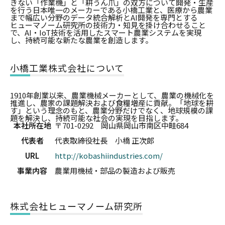
きない「作業機」と「耕うん爪」の双方について開発・生産
を行う日本唯一のメーカーである小橋工業と、医療から農業
まで幅広い分野のデータ統合解析とAI開発を専門とする
ヒューマノーム研究所の技術力・知見を掛け合わせること
で、AI・IoT技術を活用したスマート農業システムを実現
し、持続可能な新たな農業を創造します。
小橋工業株式会社について
1910年創業以来、農業機械メーカーとして、農業の機械化を
推進し、農家の課題解決および食糧増産に貢献。「地球を耕
す」という理念のもと、農業分野だけでなく、地球規模の課
題を解決し、持続可能な社会の実現を目指します。
本社所在地
〒701-0292 岡山県岡山市南区中畦684
代表者
代表取締役社長 小橋 正次郎
URL
http://kobashiindustries.com/
事業内容
農業用機械・部品の製造および販売
株式会社ヒューマノーム研究所