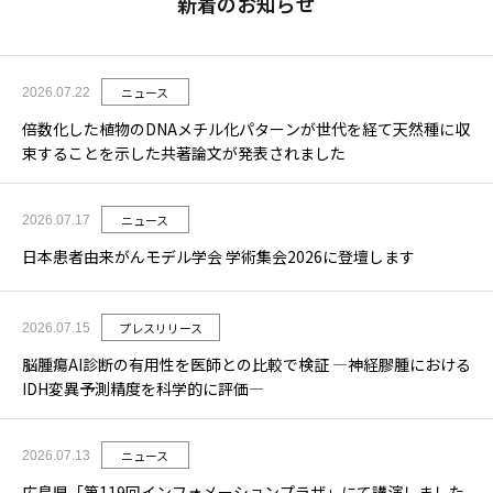
新着のお知らせ
ニュース
2026.07.22
倍数化した植物のDNAメチル化パターンが世代を経て天然種に収
束することを示した共著論文が発表されました
ニュース
2026.07.17
日本患者由来がんモデル学会 学術集会2026に登壇します
プレスリリース
2026.07.15
脳腫瘍AI診断の有用性を医師との比較で検証 ―神経膠腫における
IDH変異予測精度を科学的に評価―
ニュース
2026.07.13
広島県「第119回インフォメーションプラザ」にて講演しました