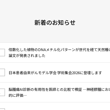
新着のお知らせ
倍数化した植物のDNAメチル化パターンが世代を経て天然種
論文が発表されました
日本患者由来がんモデル学会 学術集会2026に登壇します
脳腫瘍AI診断の有用性を医師との比較で検証 ―神経膠腫にお
ス
的に評価―