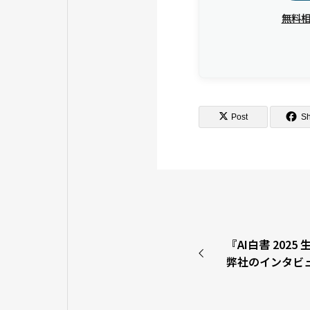
無料
Post
S
『AI白書 202
弊社のインタビ