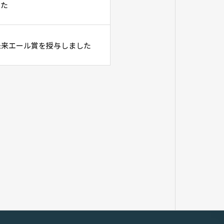
した
未来エール賞を授与しました