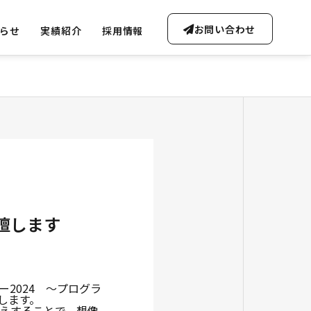
お問い合わせ
らせ
実績紹介
採用情報
OUTLINE
会社概要・沿革
壇します
FREE CONSULTATION
ta Soluti
無料AI相談のご案内
Gen-AI Solutions
ー2024 ～プログラ
します。
ータ事業
生成AI事業
えすることで、想像