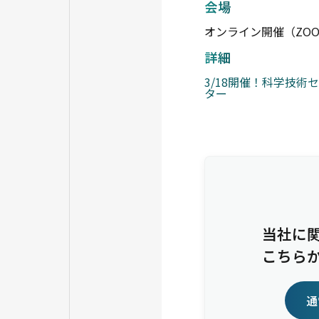
会場
オンライン開催（ZO
詳細
3/18開催！科学技術
ター
当社に
こちら
通