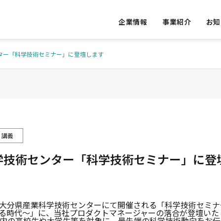
企業情報
事業紹介
お知
ター「科学技術セミナー」に登壇します
S
OUR VALUE
私たちの提供価値
・講義
学技術センター「科学技術セミナー」に登
ED
ACCESS
ative Re
Vital Da
実績
アクセス
AI Consulting
ons
水) に大分県産業科学技術センターにて開催される「科学技術セミナ
れる時代～」に、当社プロダクトマネージャーの落合が登壇いた
発
AIコンサルテーション
バイタルデ
内の高校生や大学生等を対象に、最先端の科学技術動向をお伝