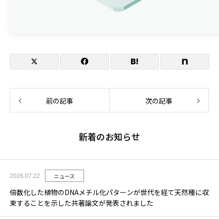
開催概要
主催
イベント名
登壇者
前の記事
次の記事
日程
会場
演題
新着のお知らせ
ニュース
2026.07.22
倍数化した植物のDNAメチル化パターンが世代を経て天然種に収
束することを示した共著論文が発表されました