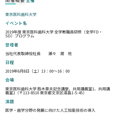
主催
東京医科歯科大学
イベント名
2019年度 東京医科歯科大学 全学教職員研修（全学FD・
SD）プログラム
登壇者
当社代表取締役社長 瀬々 潤 他
日程
2019年6月8日（土）13：00～16：00
会場
東京医科歯科大学 鈴木章夫記念講堂、共用講義室1、共用講
義室2（〒113-8510 東京都文京区湯島1-5-45）
演題
医学・歯学分野の発展に向けた人工知能技術の導入