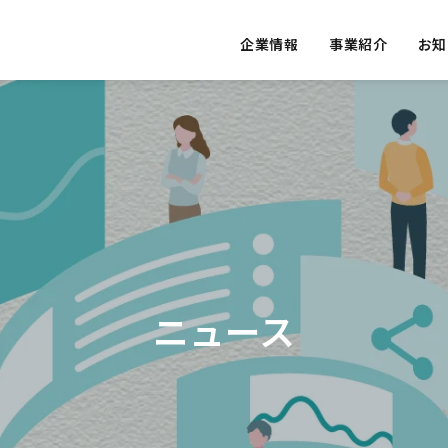
企業情報
事業紹介
お知
S
OUR VALUE
私たちの提供価値
ニュース
ED
ACCESS
ative Re
Vital Da
実績
アクセス
AI Consulting
ons
発
AIコンサルテーション
バイタルデ