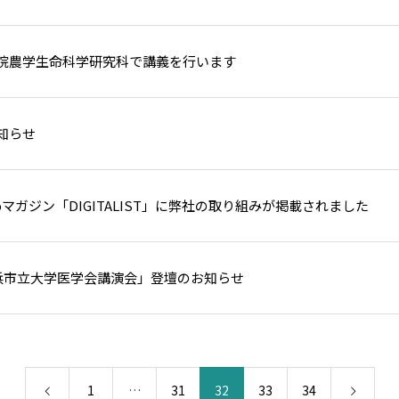
院農学生命科学研究科で講義を行います
知らせ
bマガジン「DIGITALIST」に弊社の取り組みが掲載されました
横浜市立大学医学会講演会」登壇のお知らせ
1
…
31
32
33
34