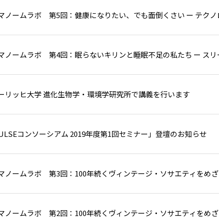
マノームラボ 第5回：健康になりたい、でも面倒くさい ー テク
マノームラボ 第4回：眠らないキリンと睡眠不足の私たち ー ス
ーリッヒ大学 進化生物学・環境学研究所で講義を行います
PULSEコンソーシアム 2019年度第1回セミナー」登壇のお知らせ
マノームラボ 第3回：100年続くヴィンテージ・ソサエティをめ
マノームラボ 第2回：100年続くヴィンテージ・ソサエティをめ