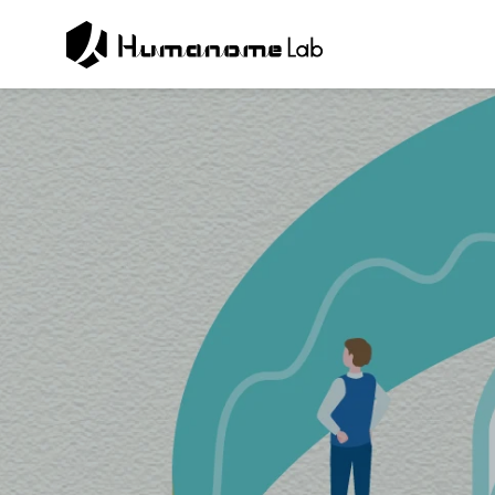
ABOUT U
代表ご挨拶
COMPANY
SERVICE
企業情報
事業紹介
PUBLISH
Collabor
研究・メディア
search
共同研究・開