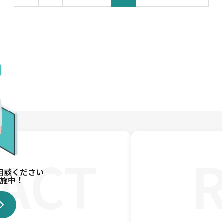
ACT
相談ください
施中！