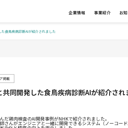
企業情報
事業紹介
お知
した食鳥疾病診断AIが紹介されました
S
OUR VALUE
私たちの提供価値
ア掲載
と共同開発した食鳥疾病診断AIが紹介され
ED
ACCESS
ative Re
Vital Da
実績
アクセス
AI Consulting
ons
んだ鶏肉検査のAI開発事例がNHKで紹介されました。
師さんがエンジニアと一緒に開発できるシステム（ノーコード
発
AIコンサルテーション
バイタルデ
省力化と精度の向上を両立しました。