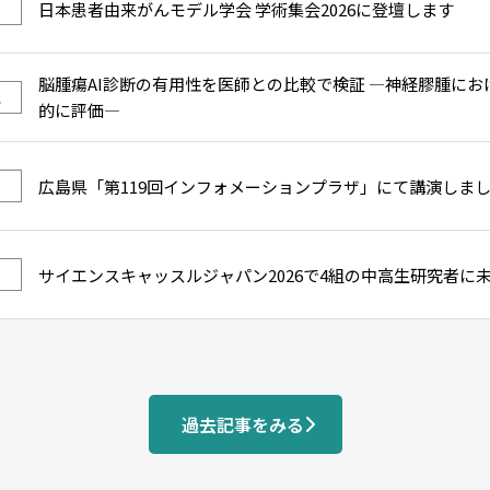
日本患者由来がんモデル学会 学術集会2026に登壇します
脳腫瘍AI診断の有用性を医師との比較で検証 ―神経膠腫にお
ス
的に評価―
広島県「第119回インフォメーションプラザ」にて講演しま
サイエンスキャッスルジャパン2026で4組の中高生研究者に
過去記事をみる