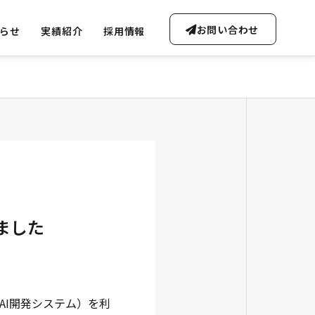
お問い合わせ
らせ
実績紹介
採用情報
OUTLINE
会社概要・沿革
ました
FREE CONSULTATION
ta Soluti
無料AI相談のご案内
Gen-AI Solutions
AI開発システム）を利
ータ事業
生成AI事業