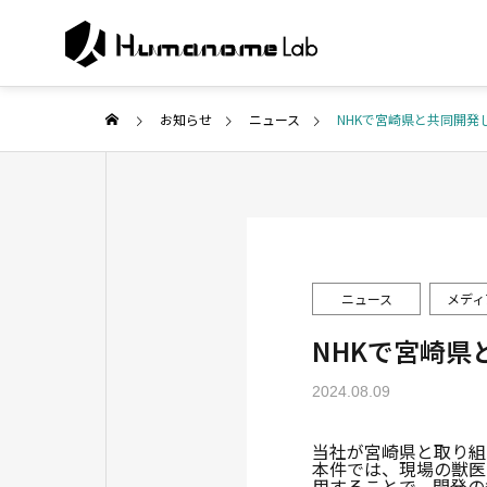
お知らせ
ニュース
NHKで宮崎県と共同開発
ABOUT U
代表ご挨拶
COMPANY
SERVICE
ニュース
メディ
企業情報
事業紹介
NHKで宮崎県
PUBLISH
2024.08.09
Collabor
研究・メディア
search
当社が宮崎県と取り組
本件では、現場の獣医
共同研究・開
用することで、開発の