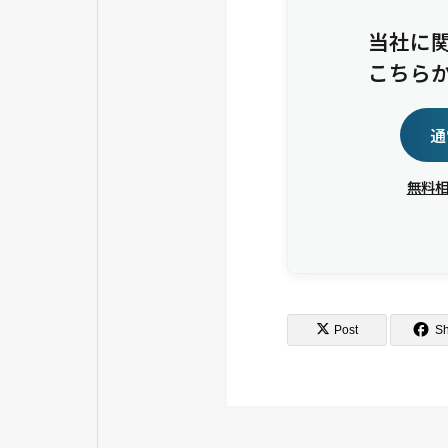
当社に
こちら
通
無料
Post
S