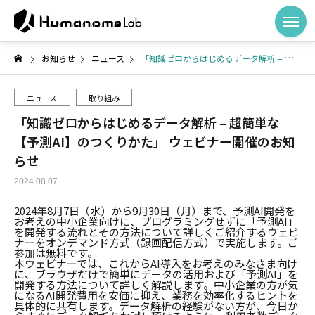
お知らせ
ニュース
「知識ゼロからはじめるデータ解析 – 超簡単な【予測AI】のつくりかた」 ウェビナー開催のお知らせ
ニュース
取り組み
「知識ゼロからはじめるデータ解析 – 超簡単な
【予測AI】のつくりかた」 ウェビナー開催のお知
らせ
2024.08.07
2024年8月7日（水）から9月30日（月）まで、予測AI開発を
お考えの中小企業向けに、プログラミングせずに「予測AI」
を開発する流れとその方法について詳しくご紹介するウェビ
ナーをオンデマンド方式（録画配信方式）で実施します。ご
参加は無料です。
本ウェビナーでは、これからAI導入をお考えのみなさま向け
に、ブラウザだけで簡単にデータの活用および「予測AI」を
開発する方法について詳しく解説します。中小企業の方が気
になるAI開発費用を安価に抑え、業務を効率化するヒントを
具体的に共有します。データ解析の経験がない方が、今日か