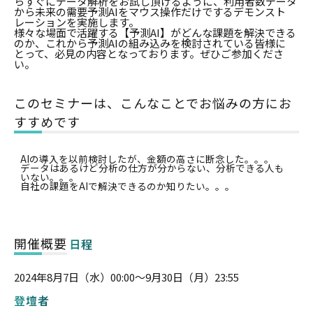
らすぐにデータ解析をお試し頂けるように、利用者数データ
から未来の需要予測AIをマウス操作だけでするデモンスト
レーションを実施します。
様々な場面で活躍する【予測AI】がどんな課題を解決できる
のか、これから予測AIの組み込みを検討されている皆様に
とって、必見の内容となっております。ぜひご参加くださ
い。
このセミナーは、こんなことでお悩みの方にお
すすめです
AIの導入を以前検討したが、金額の高さに断念した。。。
データはあるけど分析の仕方が分からない、分析できる人も
いない。。。
自社の課題をAIで解決できるのか知りたい。。。
開催概要
日程
2024年8月7日（水）00:00〜9月30日（月）23:55
登壇者