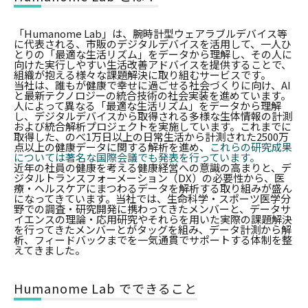
「Humanome Lab」は、腕時計型ウェアラブルデバイス等
に代表される、市販のデジタルデバイスを活用して、一人ひ
とりの「最適な生活リズム」をデータから理解し、その人に
向けた実行しやすい生活改善アドバイスを提供することで、
組織が抱える様々な課題解決に取り組むサービスです。
当社は、誰もが健康で幸せに過ごせる社会づくりに向け、AI
と最新テクノロジーの統合技術の社会実装を進めています。
人によって異なる「最適な生活リズム」をデータから理解
し、デジタルデバイスから取得される多様な生体情報の計測
および統合解析プロジェクトを実施しています。これまでに
取得した、のべ1万日以上の日常生活から計測された2500万
点以上の健康データに関する解析を進め、
これらの研究成果
については著名な国際会議でも発表を行っています。
近年の社員の健康を考える健康経営への意識の高まりと、デ
ジタルトランスフォーメーション（DX）の必要性から、医
療・ヘルスケアにまつわるデータを解析する取り組みが盛ん
になってきています。当社では、生命科学・スポーツ医学分
野での調査・研究開発に携わってきたメンバーと、データサ
イエンスの理論・応用研究やそれらを用いた実際の課題解決
を行ってきたメンバーとがタッグを組み、データ計測から解
析、フィードバックまでを一気通貫でサポートする体制を整
えてきました。
Humanome Lab でできること