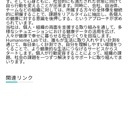
す。そして心身ともに、社会的にも満たされた状態に向けて
自ら行動を変えることが出来ます。同時に、会社、自治体、
チームなどの組織に対しては、所属する方々の全体像を継続
的に把握することで、課題をリアルタイムに抽出し、各個人
の健康に対する意識を後押しする、というアプローチが求め
られています。
当社は、個人・組織の両面を支援する取り組みを通して、多
様なシチュエーションにおける健康データの活用を広げ、
人々が健康で幸せに暮らせる社会づくりを目指します。
Humanome Labでは、誰もが生活に取り入れやすい計測を
通じて、毎日楽しく計測でき、自分を理解しやすい環境をつ
くることで、より健康的な生活につなげるサービスからス
タートします。個人が行動変容することによって、組織の課
題、社会の課題を一つずつ解決するサポートに取り組んでま
いります。
関連リンク