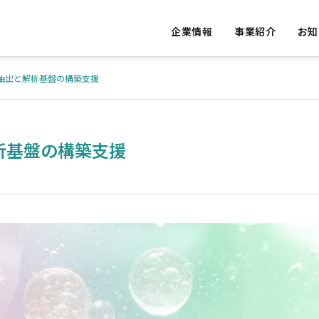
企業情報
事業紹介
お知
抽出と解析基盤の構築支援
S
OUR VALUE
析基盤の構築支援
私たちの提供価値
ED
ACCESS
ative Re
Vital Da
実績
アクセス
AI Consulting
ons
発
AIコンサルテーション
バイタルデ