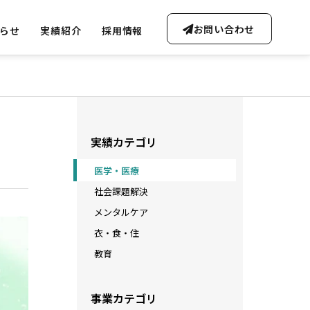
お問い合わせ
らせ
実績紹介
採用情報
OUTLINE
実績カテゴリ
会社概要・沿革
医学・医療
社会課題解決
メンタルケア
FREE CONSULTATION
衣・食・住
ta Soluti
無料AI相談のご案内
教育
Gen-AI Solutions
ータ事業
事業カテゴリ
生成AI事業