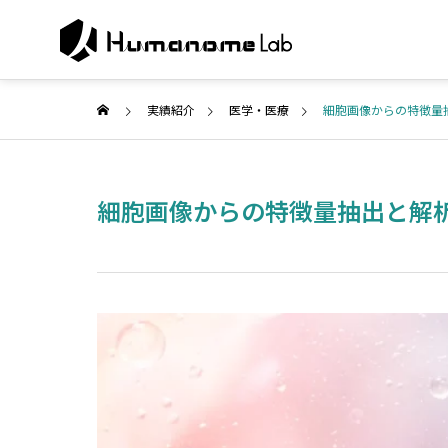
実績紹介
医学・医療
細胞画像からの特徴量
ABOUT U
細胞画像からの特徴量抽出と解
代表ご挨拶
COMPANY
SERVICE
企業情報
事業紹介
PUBLISH
Collabor
研究・メディア
search
共同研究・開