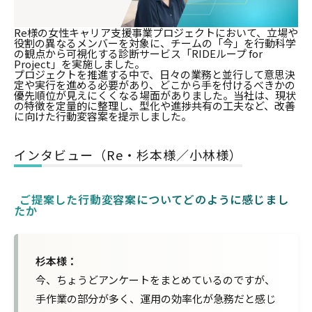
Re様の女性キャリア支援事業プロジェクトにおいて、立場や
役割の異なるメンバーを対象に、チームの「今」を行動科学
の観点から可視化する診断サービス「RIDEループ for
Project」を実施しました。
プロジェクトを推進する中で、日々の業務と並行して意思決
定や実行を進める必要があり、どこから手を付けるべきかの
優先順位が見えにくくなる場面がありました。当社は、現状
の特徴を定量的に整理し、型化や進捗共有の工夫など、改善
に向けた行動変容案を提示しました。
インタビュー（Re・杉本様／小林様）
ご提案した行動変容案についてどのように感じまし
たか
杉本様：
今、ちょうどアンケートをまとめているのですが、
手作業の部分が多く、運用の効率化が急務だと感じ