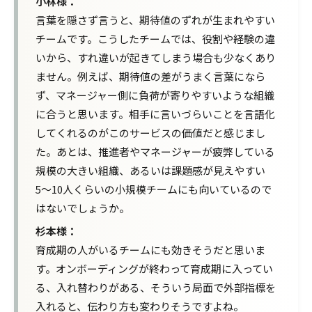
小林様：
言葉を隠さず言うと、期待値のずれが生まれやすい
チームです。こうしたチームでは、役割や経験の違
いから、すれ違いが起きてしまう場合も少なくあり
ません。例えば、期待値の差がうまく言葉になら
ず、マネージャー側に負荷が寄りやすいような組織
に合うと思います。
相手に言いづらいことを言語化
してくれるのがこのサービスの価値
だと感じまし
た。あとは、推進者やマネージャーが疲弊している
規模の大きい組織、あるいは課題感が見えやすい
5〜10人くらいの小規模チームにも向いているので
はないでしょうか。
杉本様：
インタビュー（Re・杉本様／小林様）
育成期の人がいるチームにも効きそう
だと思いま
ご提案した行動変容案についてどのように感じま
す。オンボーディングが終わって育成期に入ってい
したか
る、入れ替わりがある、そういう局面で外部指標を
レポートについての評価をお願いします
入れると、伝わり方も変わりそうですよね。
RIDEループはどんな組織に向くと感じましたか